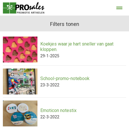
privacy
Filters tonen
Koekjes waar je hart sneller van gaat
Home
Bellen
E-mail
Locatie
Con
kloppen.
29-1-2025
School-promo-notebook
23-3-2022
Emoticon notestix
22-3-2022