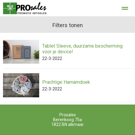
privacy
Filters tonen
Tablet Sleeve, duurzame bescherming
Home
Bellen
E-mail
Locatie
Con
voor je device!
22-3-2022
Prachtige Hamamdoek
22-3-2022
Prosales
Berenkoog 75a
1822 BN
alkmaar