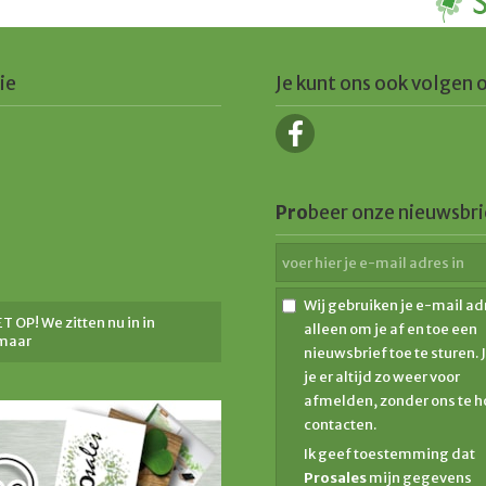
ie
Je kunt ons ook volgen 
Pro
beer onze nieuwsbri
Wij gebruiken je e-mail ad
T OP! We zitten nu in in
alleen om je af en toe een
maar
nieuwsbrief toe te sturen. 
je er altijd zo weer voor
afmelden, zonder ons te 
contacten.
Ik geef toestemming dat
Prosales
mijn gegevens