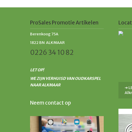
ProSales Promotie Artikelen
Locat
Berenkoog 75A
1822 BN ALKMAAR
0226 34 10 82
LET OP!
WE ZIJN VERHUISD VAN OUDKARSPEL
NAAR ALKMAAR
➔ LE
Alk
Neem contact op