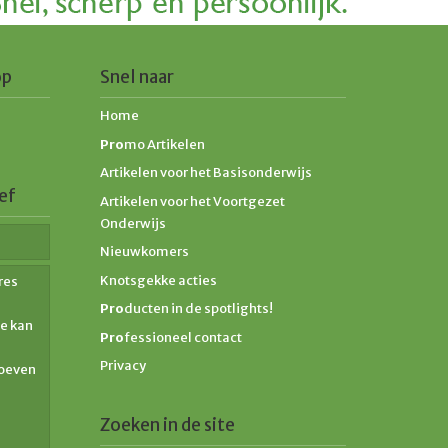
op
Snel naar
Home
Pro
mo Artikelen
Artikelen voor het Basisonderwijs
ef
Artikelen voor het Voortgezet
Onderwijs
Nieuwkomers
Knotsgekke acties
res
Pro
ducten in de spotlights!
Je kan
Pro
fessioneel contact
Privacy
hoeven
Zoeken in de site