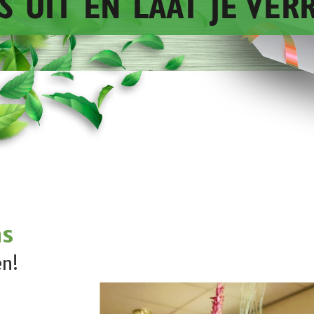
as
en!