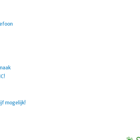
lefoon
pmaak
C!
jf mogelijk!