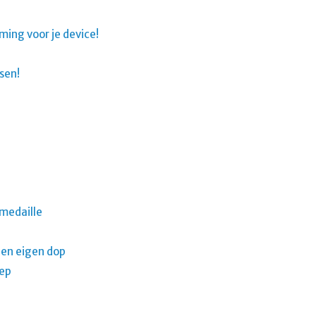
ing voor je device!
sen!
 medaille
 en eigen dop
eep