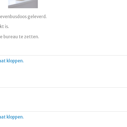
ievenbusdoos geleverd.
t is.
e bureau te zetten.
aat kloppen.
aat kloppen.