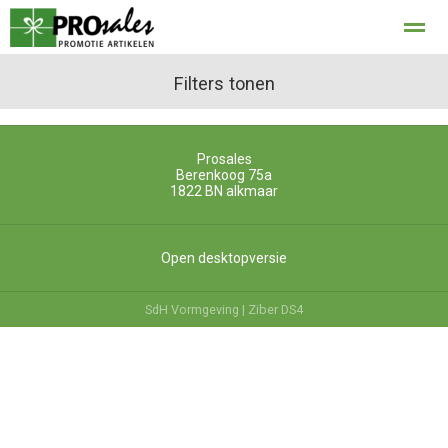
privacy
Filters tonen
Prosales
Home
Bellen
E-mail
Locatie
Con
Berenkoog 75a
1822 BN
alkmaar
Open desktopversie
SdH Vormgeving |
Ziber DS4